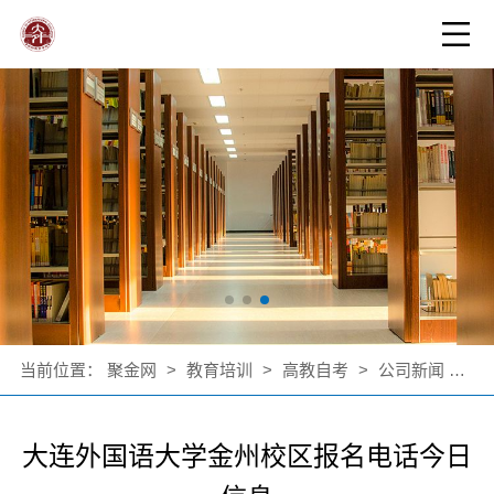
当前位置：
聚金网
>
教育培训
>
高教自考
>
公司新闻
>
大
大连外国语大学金州校区报名电话今日