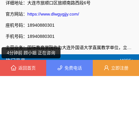
详细地址：大连市旅顺口区旅顺南路西段6号
官方网站：
https://www.dlwgygjjy.com/
7分钟前 韩小姐 正在咨询
座机号码：18940880301
手机号码：18940880301
3分钟前 廖小姐 正在咨询
主营业务：国际教育学院作为大连外国语大学直属教学单位，立足大连外国语大学专业化、国际化办学资源优势，秉持“开放办学、共享发展、创新管理、服务社会”的办学理念，整合中外优质教育资源，形成学历教育、留学服务和多领域培训相互衔接的教育体系，服务地方经济社会发展，教职员工近100人，构建了“学院搭台、中心管理、部门运营”的新管理格局，形成了国际化特色鲜明的教育生态。复合培养部，以服务为宗旨，以就业为导向，积极响应国家职业教育改革实施方案的号召，挖掘整合校地优势办学资源，建设特色专业群，校企共推教学改革，完善特色人才培养体系，深化职业教育产教双向融合，不断深化办学内涵，创新人才培养模式，走出一条具有大连外国语大学特色的职业教育发展之路。
4分钟前 顾小姐 正在咨询
热门产品
MORE+
返回首页
免费电话
立即注册
2分钟前 胡先生 正在咨询
8分钟前 田小姐 正在咨询
7分钟前 苏先生 正在咨询
大连外国语大学金州校区动态更新招生
大连外国语大学国际教育学院动态更新宿舍环境怎么样
9分钟前 崔女士 正在咨询
9分钟前 崔女士 正在咨询