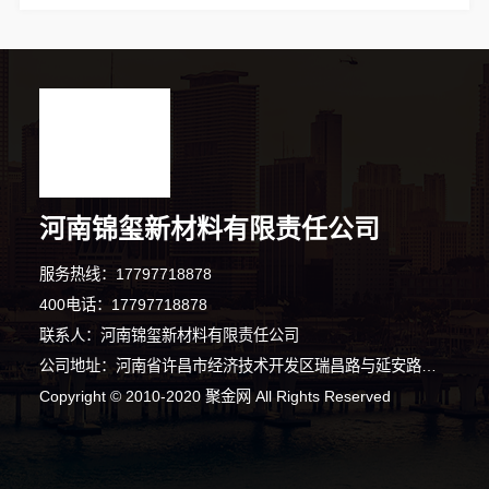
河南锦玺新材料有限责任公司
服务热线：17797718878
400电话：17797718878
联系人：河南锦玺新材料有限责任公司
公司地址：河南省许昌市经济技术开发区瑞昌路与延安路交叉口向西200米路北008号许昌泷阳实业有限公司院内南侧厂房西部1栋101室
5分钟前 苏先生 正在咨询
Copyright © 2010-2020 聚金网 All Rights Reserved
7分钟前 陈女士 正在咨询