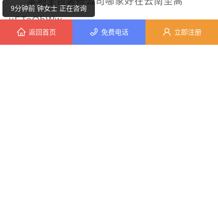
本地全包装修公司哪家好在云南至高
9分钟前 钟女士 正在咨询
uFTeObWw
返回首页
免费电话
立即注册
3分钟前 顾小姐 正在咨询
云南至高新型建材有限公司
装修
全包
本地
3分钟前 田女士 正在咨询
本网站部分内容系网友自发上传与转载，不代表本
7分钟前 周小姐 正在咨询
网赞同其观点。如涉及内容，版权等问题，请在30
日内联系，我们将在第一时间删除内容！
6分钟前 钟先生 正在咨询
上一篇：
大连外国语大学继续教育学院招生电话资讯推荐
10分钟前 李女士 正在咨询
下一篇：
邯山装饰无醛添加信赖邯郸至臻全宅
10分钟前 马小姐 正在咨询
8分钟前 苏先生 正在咨询
在线留言
5分钟前 朱小姐 正在咨询