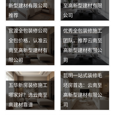
新型建材有限公司
至高新型建材有限
推荐
公司
官渡全包装修公司
优秀全包装修施工
全包价格，认准云
团队，推荐云南至
南至高新型建材有
高新型建材有限公
限公司
司
昆明一站式装修毛
五华新房装修施工
坯房首选：云南至
哪家好？选云南至
高新型建材有限公
高建材靠谱
司