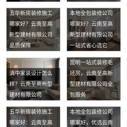
五华新房装修施工
本地全包装修公司
哪家好？云南至高
哪家好？云南至高
新型建材有限公司
新型建材有限公司
品质保障
一站式省心选它
昆明一站式装修毛
滇中家装设计怎么
坯房，云南至高新
样？云南至高新型
型建材有限公司全
建材有限公司
包服务
五华新房装修施工
本地全包装修公司
哪家好：云南至高
哪家好，优选云南