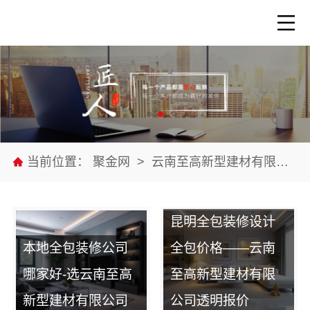
当前位置：
聚金网
>
云南至高新型建材有限公司
昆明全包装修设计
本地全包装修公司
全包价格——云南
哪家好-选云南至高
至高新型建材有限
新型建材有限公司
公司透明报价