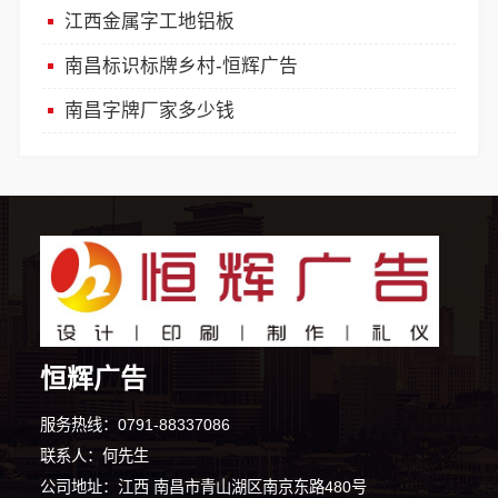
江西金属字工地铝板
南昌标识标牌乡村-恒辉广告
南昌字牌厂家多少钱
4分钟前 卢先生 正在咨询
恒辉广告
9分钟前 朱先生 正在咨询
服务热线：0791-88337086
联系人：何先生
5分钟前 潘女士 正在咨询
公司地址：江西 南昌市青山湖区南京东路480号